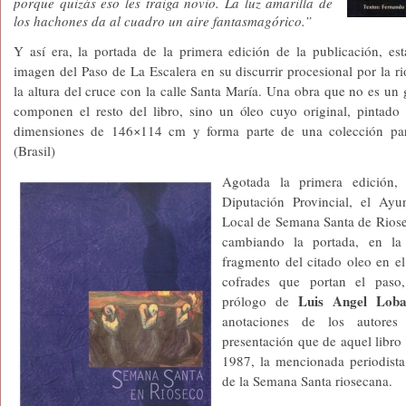
porque quizás eso les traiga novio. La luz amarilla de
los hachones da al cuadro un aire fantasmagórico.”
Y así era, la portada de la primera edición de la publicación, est
imagen del Paso de La Escalera en su discurrir procesional por la 
la altura del cruce con la calle Santa María. Una obra que no es u
componen el resto del libro, sino un óleo cuyo original, pintado
dimensiones de 146×114 cm y forma parte de una colección par
(Brasil)
Agotada la primera edición
Diputación Provincial, el Ayu
Local de Semana Santa de Riosec
cambiando la portada, en la
fragmento del citado oleo en el
cofrades que portan el paso
Luis Angel Loba
prólogo de
anotaciones de los autore
presentación que de aquel libro
1987, la mencionada periodista
de la Semana Santa riosecana
.