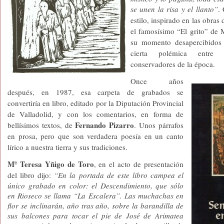
se unen la risa y el llanto”
.
estilo, inspirado en las obras
el famosísimo “El grito” de
su momento desapercibidos 
cierta polémica entre
conservadores de la época.
Once años
después, en 1987, esa carpeta de grabados se
convertiría en libro, editado por la Diputación Provincial
de Valladolid, y con los comentarios, en forma de
Fernando Pizarro
bellísimos textos, de
. Unos párrafos
en prosa, pero que son verdadera poesía en un canto
lírico a nuestra tierra y sus tradiciones.
Mª Teresa Yñigo de Toro
, en el acto de presentación
del libro dijo:
“En la portada de este libro campea el
único grabado en color: el Descendimiento, que sólo
en Rioseco se llama “La Escalera”. Las muchachas en
flor se inclinarán, año tras año, sobre la barandilla de
sus balcones para tocar el pie de José de Arimatea