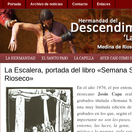
Portada
Archivo de noticias
Contacto
Enlaces
LA HERMANDAD
EL SANTO PASO
LA CAPILLA
AYER CASI COMO 
La Escalera, portada del libro «Semana 
Rioseco»
En el año 1976, el por entonc
Jesús Capa
riosecano
real
grabados titulada «Semana S
una muy limitada edición de
grabados en los que, según el
importante no son los pasos, 
entorno, las luces, la gente, e
mísitco y lo pagana, toda e