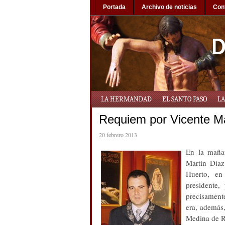
Portada
Archivo de noticias
Con
LA HERMANDAD
EL SANTO PASO
LA
Requiem por Vicente Ma
20 febrero 2013
En la mañan
Martín Díaz
Huerto, en
presidente,
precisament
era, además
Medina de R