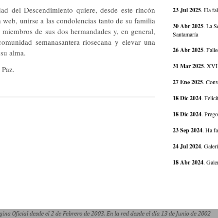
d del Descendimiento quiere, desde este rincón
23 Jul 2025
.
Ha fa
 web, unirse a las condolencias tanto de su familia
30 Abr 2025
.
La S
 miembros de sus dos hermandades y, en general,
Santamaría
comunidad semanasantera riosecana y elevar una
26 Abr 2025
.
Fall
 su alma.
31 Mar 2025
.
XVI 
 Paz.
27 Ene 2025
.
Conv
18 Dic 2024
.
Felic
18 Dic 2024
.
Prego
23 Sep 2024
.
Ha fa
24 Jul 2024
.
Galer
18 Abr 2024
.
Gale