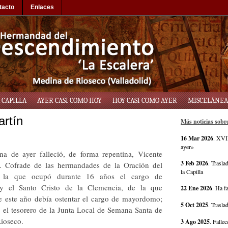
tacto
Enlaces
 CAPILLA
AYER CASI COMO HOY
HOY CASI COMO AYER
MISCELÁNEA
rtín
Más noticias sob
16 Mar 2026
.
XVII
ayer»
a de ayer falleció, de forma repentina, Vicente
3 Feb 2026
.
Trasla
. Cofrade de las hermandades de la Oración del
la Capilla
 la que ocupó durante 16 años el cargo de
 y el Santo Cristo de la Clemencia, de la que
22 Ene 2026
.
Ha fa
e este año debía ostentar el cargo de mayordomo;
5 Oct 2025
.
Trasla
, el tesorero de la Junta Local de Semana Santa de
ioseco.
3 Ago 2025
.
Fallec