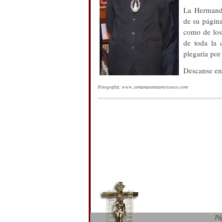
La Hermanda
de su página
como de los
de toda la 
plegaria por
Descanse en
Fotografía: www.semanasantaenrioseco.com